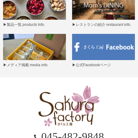
▶
製品一覧 products Info.
▶
レストランの紹介 restaurant info.
▶
メディア掲載 media info.
▶
公式Facebookページ
045-482-9848