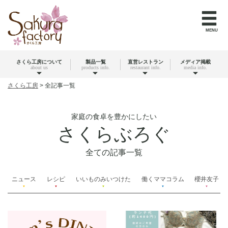
MENU
さくら工房について
製品一覧
直営レストラン
メディア掲載
about us
products info.
restaurant info.
media info.
さくら工房
>
全記事一覧
家庭の食卓を豊かにしたい
さくらぶろぐ
全ての記事一覧
ニュース
レシピ
いいものみいつけた
働くママコラム
櫻井友子
▼
▼
▼
▼
▼