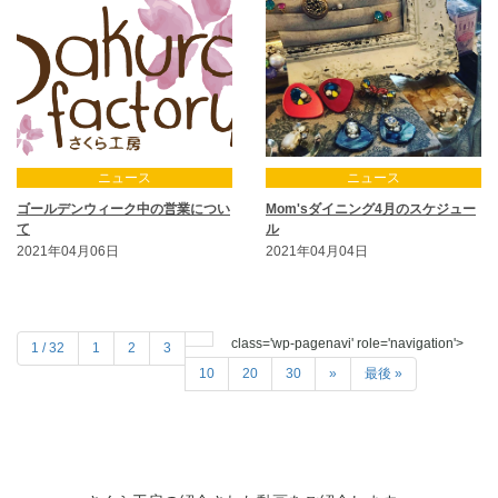
ニュース
ニュース
ゴールデンウィーク中の営業につい
Mom'sダイニング4月のスケジュー
て
ル
2021年04月06日
2021年04月04日
class='wp-pagenavi' role='navigation'>
1 / 32
1
2
3
10
20
30
»
最後 »