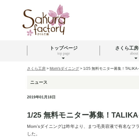
トップページ
さくら工房
top page
about
さくら工房
>
Mom'sダイニング
>
1/25 無料モニター募集！TALI
ニュース
2019年01月18日
1/25 無料モニター募集！TALI
Mom’sダイニングは昨年より、まつ毛美容液で有名なフラン
した。