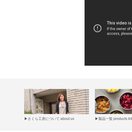
▶
さくら工房について about us
▶
製品一覧 products Inf