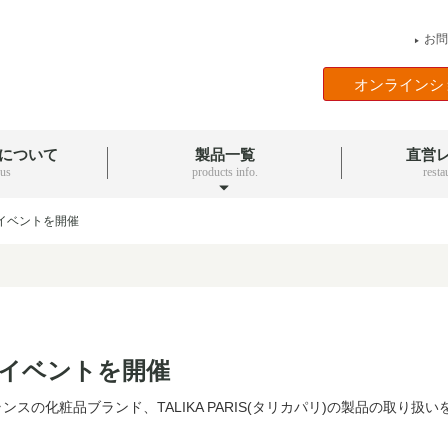
お問
▶
オンラインシ
について
製品一覧
直営
 us
products info.
resta
KAイベントを開催
KAイベントを開催
スの化粧品ブランド、TALIKA PARIS(タリカパリ)の製品の取り扱い