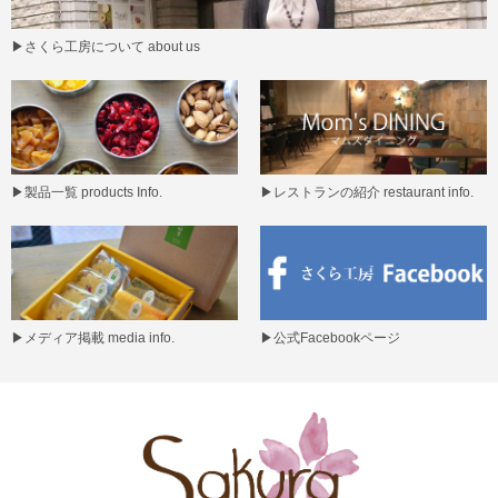
▶
さくら工房について about us
▶
製品一覧 products Info.
▶
レストランの紹介 restaurant info.
▶
メディア掲載 media info.
▶
公式Facebookページ