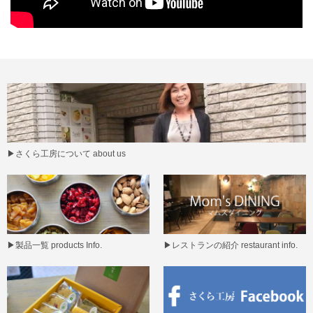
▶
さくら工房について about us
▶
製品一覧 products Info.
▶
レストランの紹介 restaurant info.