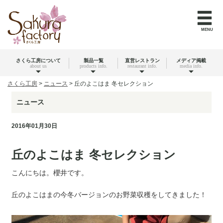
MENU
さくら工房について
製品一覧
直営レストラン
メディア掲載
about us
products info.
restaurant info.
media info.
さくら工房
>
ニュース
>
丘のよこはま 冬セレクション
ニュース
2016年01月30日
丘のよこはま 冬セレクション
こんにちは。櫻井です。
丘のよこはまの今冬バージョンのお野菜収穫をしてきました！