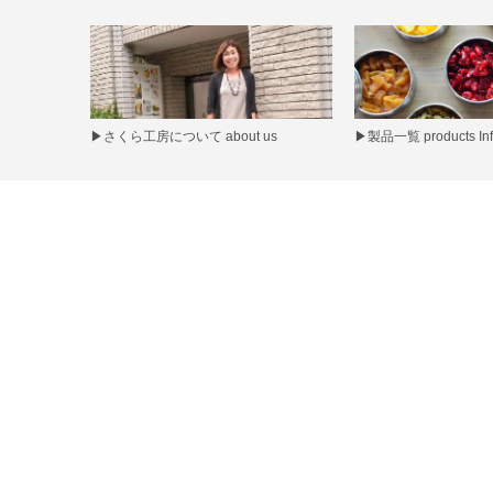
▶
さくら工房について about us
▶
製品一覧 products Inf