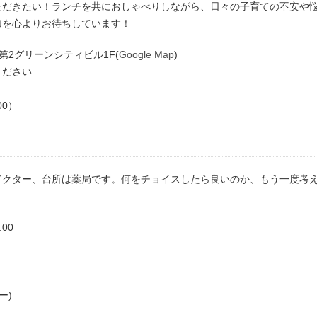
ただきたい！ランチを共におしゃべりしながら、日々の子育ての不安や
加を心よりお待ちしています！
第2グリーンシティビル1F(
Google Map
)
ください
00）
ドクター、台所は薬局です。何をチョイスしたら良いのか、もう一度考
00
ー)