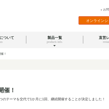
お問
▶
オンラインシ
について
製品一覧
直営
 us
products info.
resta
開催！
開催！
つのテーマを交代で1か月に1回、継続開催することが決定しました！