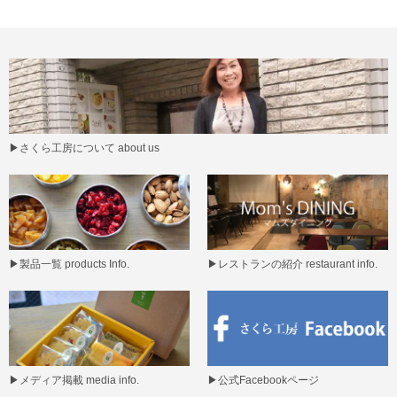
▶
さくら工房について about us
▶
製品一覧 products Info.
▶
レストランの紹介 restaurant info.
▶
メディア掲載 media info.
▶
公式Facebookページ